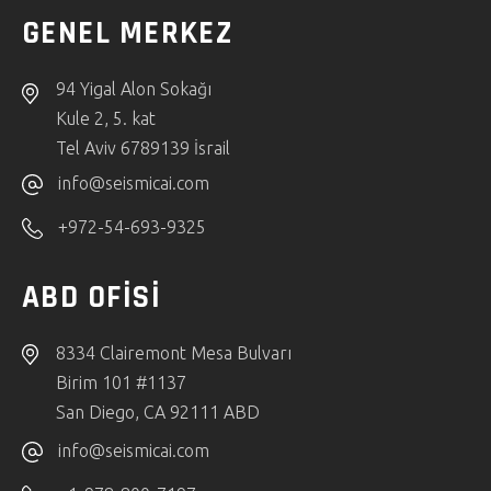
GENEL MERKEZ
94 Yigal Alon Sokağı
Kule 2, 5. kat
Tel Aviv 6789139 İsrail
info@seismicai.com
+972-54-693-9325
ABD OFİSİ
8334 Clairemont Mesa Bulvarı
Birim 101 #1137
San Diego, CA 92111 ABD
info@seismicai.com