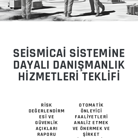
SEISMICAI SİSTEMİNE
DAYALI DANIŞMANLIK
HİZMETLERİ TEKLİFİ
RISK
OTOMATIK
DEĞERLENDIRM
ÖNLEYICI
ESI VE
FAALIYETLERI
GÜVENLIK
ANALIZ ETMEK
AÇIKLARI
VE ÖNERMEK VE
RAPORU
ŞIRKET