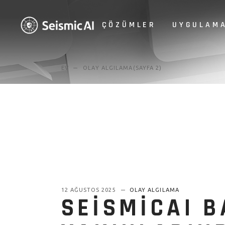
ÇÖZÜMLER
UYGULAM
Kamu Güvenliği
Ürün ve 
Paketi
İş Sürekliliği
ShakeLin
EV
OLAY ALGILAMA
(SAYFA 2)
Kamu Güvenliği
Ürün ve Uy
Kuruluşlar
Paketi
ShakeWa
İş Sürekliliği
Uygulama
ShakeLink I
ShakeC
Kuruluşlar iç
Uygulama
ShakeWatc
Uygulaması
ShakeRepo
Sonrası 
ShakeComm
Uygulaması
12 AĞUSTOS 2025
OLAY ALGILAMA
SEISMICAI B
ShakeReport
Sonrası Rap