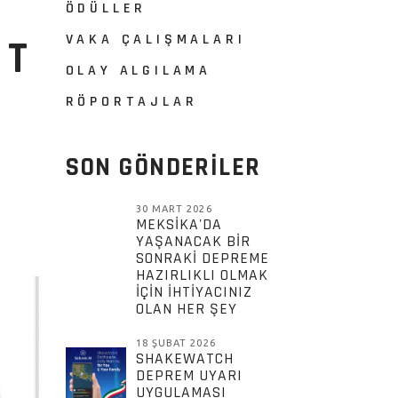
ÖDÜLLER
VAKA ÇALIŞMALARI
IT
OLAY ALGILAMA
RÖPORTAJLAR
SON GÖNDERİLER
30 MART 2026
MEKSIKA'DA
YAŞANACAK BIR
SONRAKI DEPREME
HAZIRLIKLI OLMAK
IÇIN IHTIYACINIZ
OLAN HER ŞEY
18 ŞUBAT 2026
SHAKEWATCH
DEPREM UYARI
UYGULAMASI