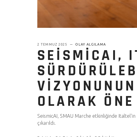
2 TEMMUZ 2025
OLAY ALGILAMA
SEISMICAI, 
SÜRDÜRÜLEB
VIZYONUNUN
OLARAK ÖNE
SeismicAI, SMAU Marche etkinliğinde Italtel'in
çıkarıldı.