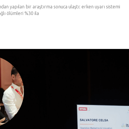
ından yapılan bir araştırma sonuca ulaştı: erken uyarı sistemi
lı ölümleri %30 ila