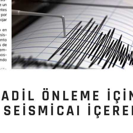
ADIL ÖNLEME IÇI
 SEISMICAI IÇERE